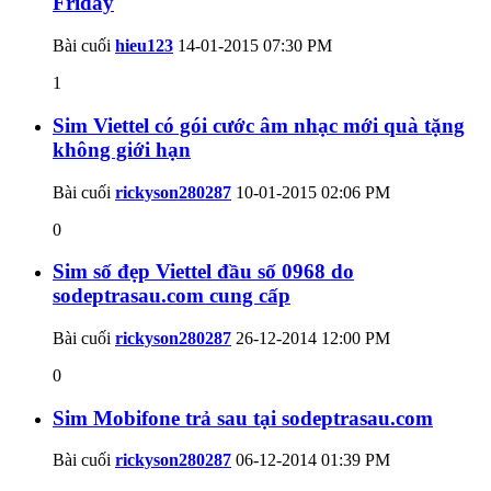
Friday
Bài cuối
hieu123
14-01-2015
07:30 PM
1
Sim Viettel có gói cước âm nhạc mới quà tặng
không giới hạn
Bài cuối
rickyson280287
10-01-2015
02:06 PM
0
Sim số đẹp Viettel đầu số 0968 do
sodeptrasau.com cung cấp
Bài cuối
rickyson280287
26-12-2014
12:00 PM
0
Sim Mobifone trả sau tại sodeptrasau.com
Bài cuối
rickyson280287
06-12-2014
01:39 PM