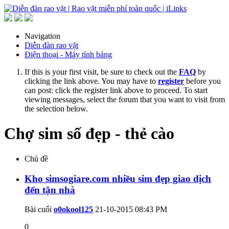
Navigation
Diễn đàn rao vặt
Điện thoại - Máy tính bảng
If this is your first visit, be sure to check out the
FAQ
by
clicking the link above. You may have to
register
before you
can post: click the register link above to proceed. To start
viewing messages, select the forum that you want to visit from
the selection below.
Chợ sim số đẹp - thẻ cào
Chủ đề
Kho simsogiare.com nhiều sim đẹp giao dịch
đến tận nhà
Bài cuối
o0okool125
21-10-2015
08:43 PM
0