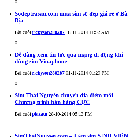
0
Sodeptrasau.com mua sim số đẹp giá rẻ ở Bà
Rịa
Bài cuối
rickyson280287
18-11-2014
11:52 AM
0
Dễ dàng xem tin tức qua mạng di động khi
dùng sim Vinaphone
Bài cuối
rickyson280287
01-11-2014
01:29 PM
0
Sim Thái Nguyên chuyển địa điểm mới -
Chương trình bán hàng CỰC
Bài cuối
plazatn
28-10-2014
05:13 PM
11
SimThaiNguyen.com – Làm sim SINH VIÊN,