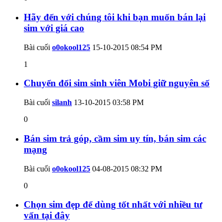
Hãy đến với chúng tôi khi bạn muốn bán lại
sim với giá cao
Bài cuối
o0okool125
15-10-2015
08:54 PM
1
Chuyển đổi sim sinh viên Mobi giữ nguyên số
Bài cuối
silanh
13-10-2015
03:58 PM
0
Bán sim trả góp, cầm sim uy tín, bán sim các
mạng
Bài cuối
o0okool125
04-08-2015
08:32 PM
0
Chọn sim đẹp để dùng tốt nhất với nhiều tư
vấn tại đây