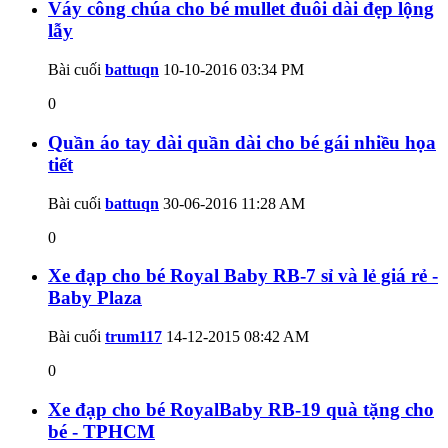
Váy công chúa cho bé mullet đuôi dài đẹp lộng
lẫy
Bài cuối
battuqn
10-10-2016
03:34 PM
0
Quần áo tay dài quần dài cho bé gái nhiều họa
tiết
Bài cuối
battuqn
30-06-2016
11:28 AM
0
Xe đạp cho bé Royal Baby RB-7 sỉ và lẻ giá rẻ -
Baby Plaza
Bài cuối
trum117
14-12-2015
08:42 AM
0
Xe đạp cho bé RoyalBaby RB-19 quà tặng cho
bé - TPHCM