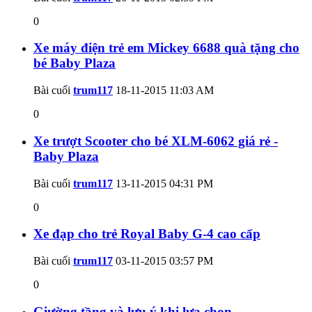
0
Xe máy điện trẻ em Mickey 6688 quà tặng cho
bé Baby Plaza
Bài cuối
trum117
18-11-2015
11:03 AM
0
Xe trượt Scooter cho bé XLM-6062 giá rẻ -
Baby Plaza
Bài cuối
trum117
13-11-2015
04:31 PM
0
Xe đạp cho trẻ Royal Baby G-4 cao cấp
Bài cuối
trum117
03-11-2015
03:57 PM
0
Giường tầng và lưu ý khi lựa chọn