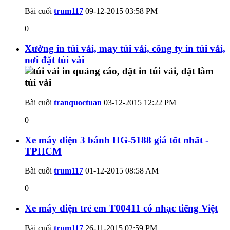
Bài cuối
trum117
09-12-2015
03:58 PM
0
Xưởng in túi vải, may túi vải, công ty in túi vải,
nơi đặt túi vải
Bài cuối
tranquoctuan
03-12-2015
12:22 PM
0
Xe máy điện 3 bánh HG-5188 giá tốt nhất -
TPHCM
Bài cuối
trum117
01-12-2015
08:58 AM
0
Xe máy điện trẻ em T00411 có nhạc tiếng Việt
Bài cuối
trum117
26-11-2015
02:59 PM