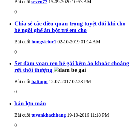
Bài cuối
seven77
15-09-2020
10:53 AM
0
Chia sẻ các điều quan trọng tuyệt đối khi cho
bé ngồi ghế ăn bột trẻ em cho
Bài cuối
hungvietuc1
02-10-2019
01:14 AM
0
Set đầm voan ren bé gái kèm áo khoác choàng
rời thời thượng
Bài cuối
battuqn
12-07-2017
02:28 PM
0
bán lợn mán
Bài cuối
tuvankhachhang
19-10-2016
11:18 PM
0