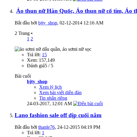
Áo thun nữ Hàn Quốc, Áo thun nữ cổ tim, Áo 
Bắt đầu bởi
bjty_shop
‎, 02-12-2014 12:16 AM
2 Trang
•
1
2
Trả lời:
15
Xem: 157,149
Đánh giá5 / 5
Bài cuối
bjty_shop
Xem lý lịch
Xem bài viết diễn đàn
Tin nhắn riêng
24-03-2017,
12:01 AM
Lano fashion sale off dịp cuối năm
Bắt đầu bởi
thanle76
‎, 24-12-2015 04:19 PM
Trả lời:
1