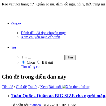
Rao vặt thời trang nữ : Quần áo nữ, đầm, đồ ngủ, nội y, thời trang nữ 
Công cụ
Đánh dấu đã đọc chuyên mục
Xem chuyên mục cấp trên
Tìm
Chọn
Bài gửi
Tìm nâng cao
Chủ đề trong diễn đàn này
Tiêu đề
/
Chủ đề
Trả lời
/
Xem
Bài cuối
Toàn Quốc - Quần áo BIG SIZE cho người mập,
Bắt đầu bởi
tuanseo
‎, 31-12-2013 10:11 AM