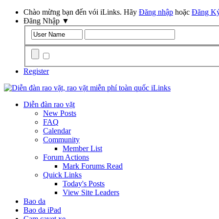
Chào mừng bạn đến vói iLinks. Hãy
Đăng nhập
hoặc
Đăng K
Đăng Nhập
▼
Remember Me?
Register
Diễn đàn rao vặt
New Posts
FAQ
Calendar
Community
Member List
Forum Actions
Mark Forums Read
Quick Links
Today's Posts
View Site Leaders
Bao da
Bao da iPad
Cam cavet xe