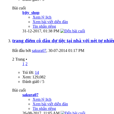
Bài cuối
bjty_shop
Xem lý lịch
Xem bài viết diễn đàn
Tin nhắn riêng
31-12-2017,
01:38 PM
trang điểm cô dâu dự tiệc tại nhà với nét tự nhi
Bắt đầu bởi
sakura07
‎, 30-07-2014 01:17 PM
2 Trang
•
1
2
Trả lời:
14
Xem: 129,082
Đánh giá0 / 5
Bài cuối
sakura07
Xem lý lịch
Xem bài viết diễn đàn
Tin nhắn riêng
26-08-2017,
11:05 AM