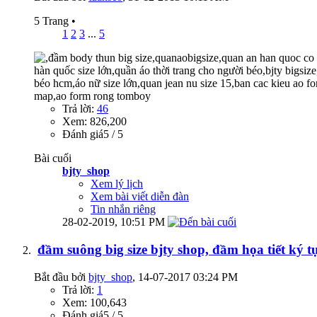
5 Trang
•
1
2
3
...
5
Trả lời:
46
Xem: 826,200
Đánh giá5 / 5
Bài cuối
bjty_shop
Xem lý lịch
Xem bài viết diễn đàn
Tin nhắn riêng
28-02-2019,
10:51 PM
đầm suông big size bjty shop, đầm họa tiết ký tự 
Bắt đầu bởi
bjty_shop
‎, 14-07-2017 03:24 PM
Trả lời:
1
Xem: 100,643
Đánh giá5 / 5