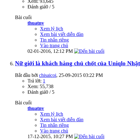
Xem: 93,645
Đánh giá0 / 5
Bài cuối
thuatnv
Xem lý lịch
Xem bài viết diễn đàn
Tin nhắn riêng
Vào trang chủ
02-01-2016,
12:12 PM
Nữ giới là khách hàng chủ chốt của Uniqlo Nhật
Bắt đầu bởi
chisaicoi
‎, 25-09-2015 03:22 PM
Trả lời:
1
Xem: 55,738
Đánh giá0 / 5
Bài cuối
thuatnv
Xem lý lịch
Xem bài viết diễn đàn
Tin nhắn riêng
Vào trang chủ
17-12-2015,
10:27 PM