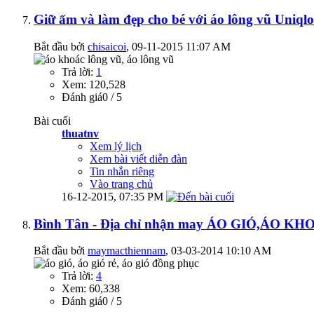
Giữ ấm và làm đẹp cho bé với áo lông vũ Uniqlo
Bắt đầu bởi
chisaicoi
‎, 09-11-2015 11:07 AM
Trả lời:
1
Xem: 120,528
Đánh giá0 / 5
Bài cuối
thuatnv
Xem lý lịch
Xem bài viết diễn đàn
Tin nhắn riêng
Vào trang chủ
16-12-2015,
07:35 PM
Bình Tân - Địa chỉ nhận may ÁO GIÓ,ÁO KHOÁ
Bắt đầu bởi
maymacthiennam
‎, 03-03-2014 10:10 AM
Trả lời:
4
Xem: 60,338
Đánh giá0 / 5