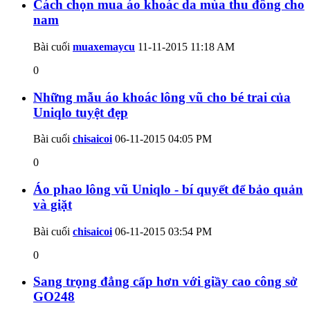
Cách chọn mua áo khoác da mùa thu đông cho
nam
Bài cuối
muaxemaycu
11-11-2015
11:18 AM
0
Những mẫu áo khoác lông vũ cho bé trai của
Uniqlo tuyệt đẹp
Bài cuối
chisaicoi
06-11-2015
04:05 PM
0
Áo phao lông vũ Uniqlo - bí quyết để bảo quản
và giặt
Bài cuối
chisaicoi
06-11-2015
03:54 PM
0
Sang trọng đẳng cấp hơn với giầy cao công sở
GO248