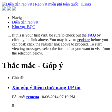
Navigation
Diễn đàn rao vặt
Khu vực BQT
If this is your first visit, be sure to check out the
FAQ
by
clicking the link above. You may have to
register
before you
can post: click the register link above to proceed. To start
viewing messages, select the forum that you want to visit from
the selection below.
Thắc mắc - Góp ý
Chủ đề
Xin góp ý thêm chức năng UP tin
Bài cuối
remcua
10-06-2014
07:19 PM
0