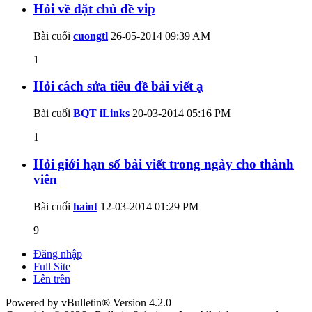
Hỏi về đặt chủ đề vip
Bài cuối
cuongtl
26-05-2014
09:39 AM
1
Hỏi cách sửa tiêu đề bài viết ạ
Bài cuối
BQT iLinks
20-03-2014
05:16 PM
1
Hỏi giới hạn số bài viết trong ngày cho thành
viên
Bài cuối
haint
12-03-2014
01:29 PM
9
Đăng nhập
Full Site
Lên trên
Powered by vBulletin® Version 4.2.0